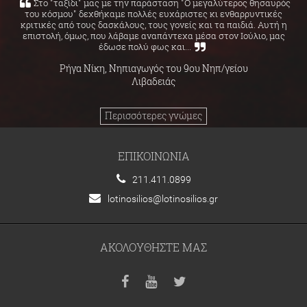
Στο "ταξίδι" μας με την παράσταση "Ο μεγαλύτερος θησαυρός
του κόσμου" δεχθήκαμε πολλές ευχάριστες κι ενθαρρυντικές
κριτικές από τους δασκάλους, τους γονείς και τα παιδιά. Αυτή η
επιστολή, όμως, που λάβαμε αναπάντεχα μέσα στον Ιούλιο, μας
έδωσε πολύ φως και...
Ρήγα Νίκη, Νηπιαγωγός του 9ου Νηπ/γείου
Λιβαδειάς
Περισσότερες γνώμες
ΕΠΙΚΟΙΝΩΝΙΑ
211.411.0899
lotinosilios@lotinosilios.gr
ΑΚΟΛΟΥΘΗΣΤΕ ΜΑΣ